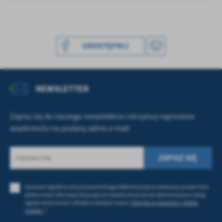
treści w postaci wiadomości, ofert, komunikatów mediów
społecznościowych.
UDOSTĘPNIJ
NEWSLETTER
Zapisz się do naszego newslettera i otrzymuj najnowsze
wiadomości na podany adres e-mail
Wyrażam zgodę na otrzymywanie drogą elektroniczną na wskazany przeze mnie
adres e-mail informacji dotyczących świadczonych przez Administratora usług.
Zgoda może zostać cofnięta w każdym czasie.
Polityka prywatności i plików
cookies *
*