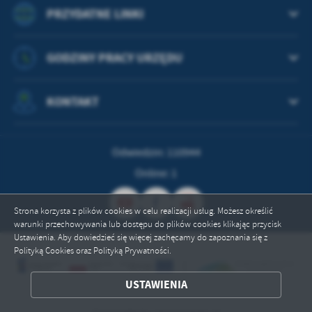
PRZYDATNE LINKI
GODZINY PRACY URZĘDU
KONTAKT
Odwiedzin: 110944
Online: 1
Strona korzysta z plików cookies w celu realizacji usług. Możesz określić
warunki przechowywania lub dostępu do plików cookies klikając przycisk
Ustawienia. Aby dowiedzieć się więcej zachęcamy do zapoznania się z
ZAPISZ WYBRANE
Polityką Cookies oraz Polityką Prywatności.
ODRZUĆ WSZYSTKIE
USTAWIENIA
ZEZWÓL NA WSZYSTKIE