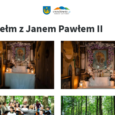
hełm z Janem Pawłem II