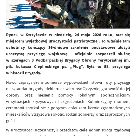
Rynek w Strzyżowie w niedzielę, 24 maja 2026 roku, stał się
miejscem wyjątkowej uroczystości patriotycznej. To właśnie tam
ochotnicy kończący 16-dniowe szkolenie podstawowe złożyli
uroczystą przysięgę wojskową i oficjalnie rozpoczęli służbę
w szeregach 3 Podkarpackiej Brygady Obrony Terytorialnej im.
płk. Łukasza Cieplińskiego ps. „Pług”. Była to 58. przysięga
w historii Brygady.
Nowo zaprzysiężeni żołnierze wypowiedzieli słowa roty przysięgi
na sztandar brygady, deklarując wierność Ojczyźnie, gotowość do jej
obrony oraz niesienia pomocy lokalnym społecznościom
w sytuacjach kryzysowych i zagrożeniach. Kulminacyjny moment
ceremonii spotkał się z gorącym aplauzem licznie zgromadzonych
mieszkańców Strzyżowa i okolic, rodzin żołnierzy oraz zaproszonych
gości.
W uroczystości uczestniczyli przedstawiciele administracji rządowej