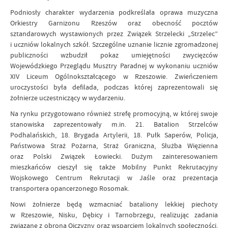
Podniosły charakter wydarzenia podkreślała oprawa muzyczna
Orkiestry Garnizonu Rzeszów oraz obecność pocztów
sztandarowych wystawionych przez Związek Strzelecki „Strzelec”
i uczniów lokalnych szkół. Szczególne uznanie licznie zgromadzonej
publiczności wzbudził pokaz umiejętności zwycięzców
Wojewódzkiego Przeglądu Musztry Paradnej w wykonaniu uczniów
XIV Liceum Ogólnokształcącego w Rzeszowie. Zwieńczeniem
uroczystości była defilada, podczas której zaprezentowali się
żołnierze uczestniczący w wydarzeniu.
Na rynku przygotowano również strefę promocyjną, w której swoje
stanowiska zaprezentowały m.in. 21. Batalion Strzelców
Podhalańskich, 18. Brygada Artylerii, 18. Pułk Saperów, Policja,
Państwowa Straż Pożarna, Straż Graniczna, Służba Więzienna
oraz Polski Związek Łowiecki. Dużym zainteresowaniem
mieszkańców cieszył się także Mobilny Punkt Rekrutacyjny
Wojskowego Centrum Rekrutacji w Jaśle oraz prezentacja
transportera opancerzonego Rosomak.
Nowi żołnierze będą wzmacniać bataliony lekkiej piechoty
w Rzeszowie, Nisku, Dębicy i Tarnobrzegu, realizując zadania
związane z obroną Ojczyzny oraz wsparciem lokalnych społeczności.