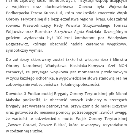
i samorządowej, służb mundurowych, instytucji współpracujących
z wojskiem oraz duchowieństwa. Obecna była Wojewoda
Podkarpacka Teresa Kubas-Hul, która podkreślała znaczenie Wojsk
Obrony Terytorialnej dla bezpieczeństwa regionu i kraju. Głos zabrał
również Przewodniczący Rady Powiatu Strzyżowskiego Tomasz
Wójtowicz oraz Burmistrz Strzyżowa Agata Gadziała. Szczególnym
gościem wydarzenia był 100-letni kombatant por. Władysław
Bogaczewicz, którego obecność nadała ceremonii wyjątkowy,
symboliczny wymiar.
Do żołnierzy skierowany został także list wicepremiera i Ministra
Obrony Narodowej Władysława Kosiniaka-Kamysza. Szef MON
zaznaczył, że przysięga wojskowa jest momentem przełomowym
w życiu każdego ochotnika, a wypowiedziane słowa stanowią realne
zobowiązanie wobec państwa i lokalnej społeczności.
Dowódca 3 Podkarpackiej Brygady Obrony Terytorialnej płk Michał
Małyska podkreślił, że obecność nowych żołnierzy w szeregach
brygady jest wyrazem patriotyzmu, przywiązania do małej Ojczyzny
oraz gotowości do niesienia pomocy potrzebującym. Zwrócił uwagę,
że wartości te odzwierciedla motto Wojsk Obrony Terytorialnej
„Zawsze Gotowi, Zawsze Blisko”, które towarzyszy terytorialsom
w codziennej służbie.